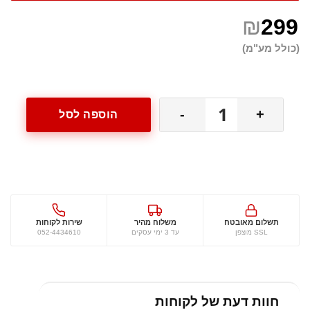
₪
299
(כולל מע"מ)
כמות
-
+
הוספה לסל
של
טרמובוקס
לשינוע
שם מלא
גלידות
תשלום מאובטח
משלוח מהיר
שירות לקוחות
נייד
SSL מוצפן
עד 3 ימי עסקים
052-4434610
הודעה (אופציונלי)
חוות דעת של לקוחות