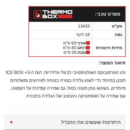
מפרט טכני:
מק"ט
13433
נפח
18 ליטר
אורך:
60 ס"מ
מידות חיצוניות
רוחב:
40 ס"מ
גובה:
26 ס"מ
תיאור המוצר:
זהו הטרמובוקס האולטימטיבי לבעלי גלידריות. דגם ה-ICE BOX +3
תוכנן במיוחד כדי לשנע גלידה בצורה בטוחה לאירועים ומשלוחים
מיוחדים, כשהוא נותן מענה כפול: גם שמירה קפדנית על הקפאה,
וגם שמירה על האסתטיקה והעיצוב של הגלידה בתבנית.
היתרונות שעושים את ההבדל
▼