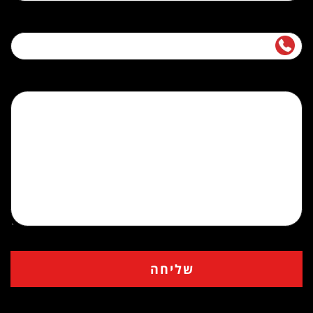
נייד
הודעה (אופציונלי)