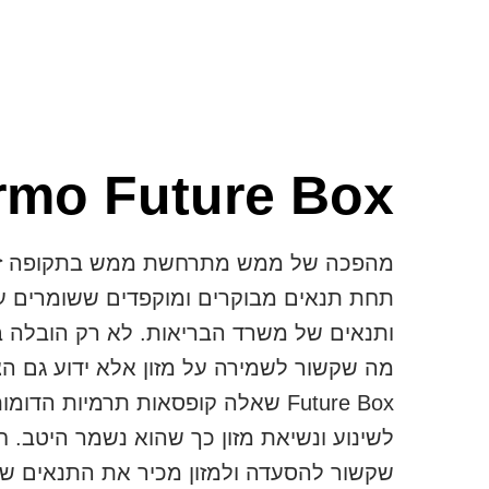
rmo Future Box
טורה
מהפכה של ממש מתרחשת ממש בתקופה זו ב
לה או
תחת תנאים מבוקרים ומוקפדים ששומרים על
שות מטעם
ותנאים של משרד הבריאות. לא רק הובלה 
 באשר לשינוע של מזון או אחסון שלו באמצעות thermo
מדובר
Future Box שאלה קופסאות תרמיות הד
תנאים
לשינוע ונשיאת מזון כך שהוא נשמר היטב. ח
ק כמו
שקשור להסעדה ולמזון מכיר את התנאים שב