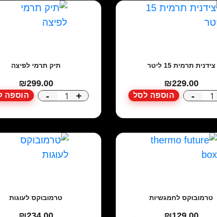
יד
דעה (אופציונלי)
צידנית תרמית 15 ליטר
תיק תרמי לפיצה
₪
299.00
₪
229.00
-
+
-
הוספה לסל
הוספה ל
כמות
כמות
של
של
צידנית
תיק
תרמית
תרמי
15
לפיצה
ליטר
טרמובוקס לחמגשיות
טרמובוקס לעוגות
₪
234.00
₪
129.00