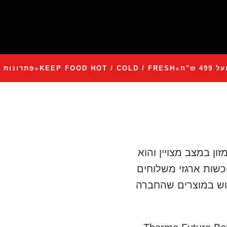
ל 499 ש"ח
●
KEEP FOOD HOT / COLD / FRESH
●
פתרונ
ן במצב מצויין והוא
כשות ארגזי משלוחים
מוש במוצרים שהחברה