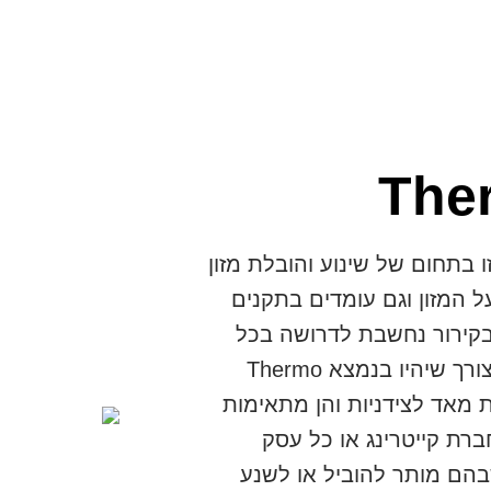
The
צידניות מסו
Box
תחום של שינוע והובלת מזון
 המזון וגם עומדים בתקנים
עד היום היו מוכרות בי
בקירור נחשבת לדרושה בכל
להכניס קרחונים וכך הי
מה שקשור לשמירה על מזון אלא ידוע גם הצורך שיהיו בנמצא Thermo
לטיולים או אירועים ב
ומות מאד לצידניות והן מתאימות
 box
ברת קייטרינג או כל עסק
לבודד מתנאי הסביבה הח
הם מותר להוביל או לשנע
מאד מבחינת נפח האחס