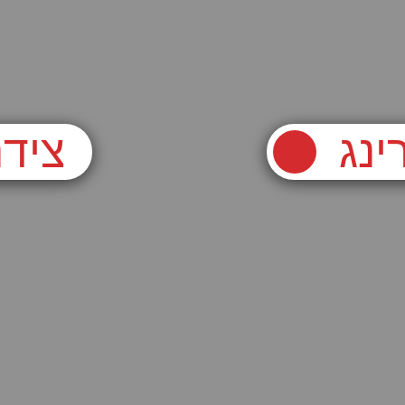
ינג
צידנ