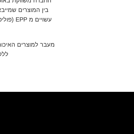
החברה משווקת באופן בלעד
בין המוצרים שמייבא
עשויים מ EPP (פוליפרופילן) שהוא חומר איכותי, חזק וידידותי לסביבה. כל המוצרים הם בעלי תו
מעבר למוצרים האיכותי
ללק
ש