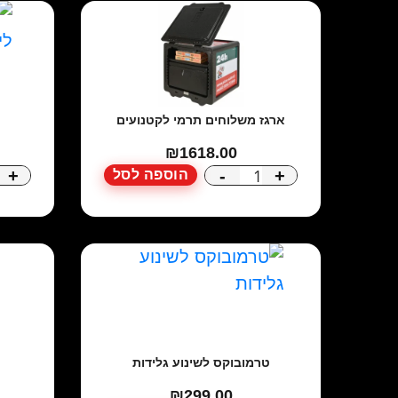
ני
הו
ארגז משלוחים תרמי לקטנועים
₪
1618.00
+
-
+
הוספה לסל
כמות
של
ארגז
משלוחים
תרמי
לקטנועים
טרמובוקס לשינוע גלידות
₪
299.00