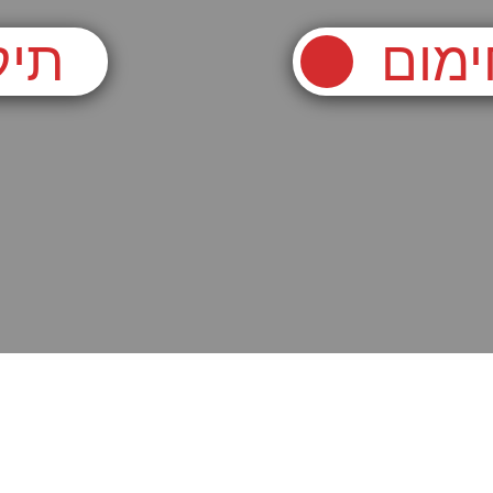
ימום
תיק