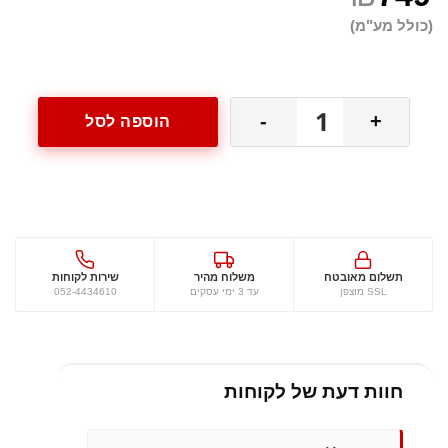
נייד
(כולל מע"מ)
הודעה (אופציונלי)
כמות
-
+
הוספה לסל
של
טרמובוקס97
ליטר
תשלום מאובטח
משלוח מהיר
שירות לקוחות
SSL מוצפן
עד 3 ימי עסקים
052-4434610
חוות דעת של לקוחות