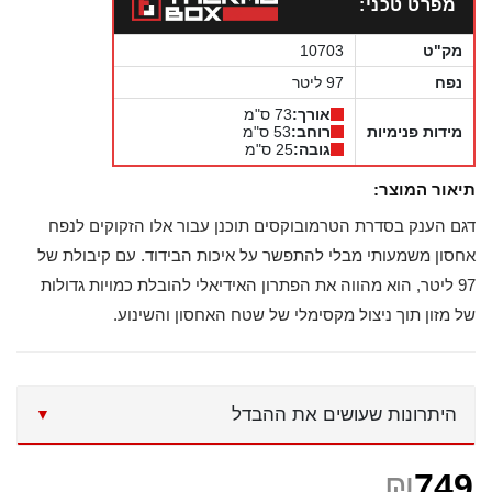
מפרט טכני:
מק"ט
10703
נפח
97 ליטר
אורך:
73 ס"מ
מידות פנימיות
רוחב:
53 ס"מ
גובה:
25 ס"מ
תיאור המוצר:
דגם הענק בסדרת הטרמובוקסים תוכנן עבור אלו הזקוקים לנפח
אחסון משמעותי מבלי להתפשר על איכות הבידוד. עם קיבולת של
97 ליטר, הוא מהווה את הפתרון האידיאלי להובלת כמויות גדולות
של מזון תוך ניצול מקסימלי של שטח האחסון והשינוע.
היתרונות שעושים את ההבדל
▼
שם מלא
₪
749