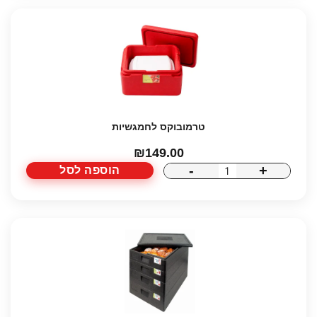
60/40
טרמובוקס לחמגשיות
₪
149.00
-
+
הוספה לסל
כמות
של
טרמובוקס
לחמגשיות