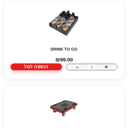
TOP
DRINK TO GO
₪
99.00
-
+
הוספה לסל
כמות
של
DRINK
TO
GO